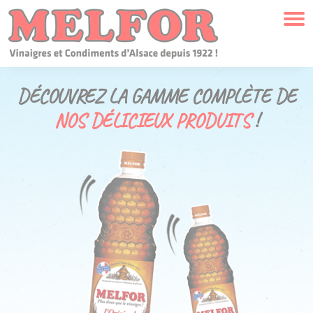
Panneau de gestion des cookies
QUI
SOMMES-NOUS ?
NOTRE HISTOIRE
MELFOR AUJOURD’HUI
DÉCOUVREZ LA GAMME COMPLÈTE DE
NOS DÉLICIEUX PRODUITS
!
NOS ENGAGEMENTS
OÙ NOUS TROUVER ?
NOS
MARQUES
MELFOR
SAAS