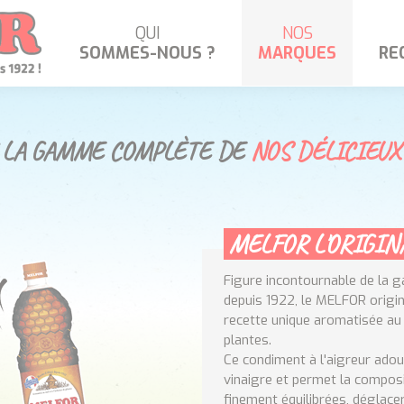
QUI
NOS
SOMMES-NOUS ?
MARQUES
RE
NOTRE HISTOIRE
MELFOR
MELFOR AUJOURD’HUI
SAAS
 LA GAMME COMPLÈTE DE
NOS DÉLICIEUX
NOS ENGAGEMENTS
OÙ NOUS TROUVER ?
MELFOR
L'ORIGIN
Figure incontournable de la 
depuis 1922, le
MELFOR
origin
recette unique aromatisée au m
plantes.
Ce condiment à l'aigreur adou
vinaigre et permet la composi
finement équilibrées, déglace