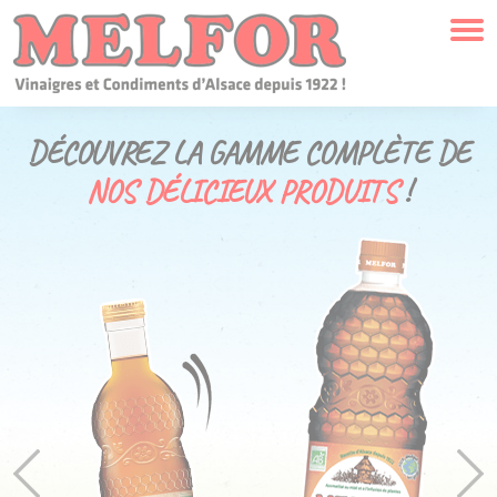
Panneau de gestion des cookies
QUI
SOMMES-NOUS ?
NOTRE HISTOIRE
MELFOR AUJOURD’HUI
DÉCOUVREZ LA GAMME COMPLÈTE DE
NOS DÉLICIEUX PRODUITS
!
NOS ENGAGEMENTS
OÙ NOUS TROUVER ?
NOS
MARQUES
MELFOR
SAAS